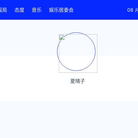
报局
态度
音乐
娱乐居委会
08
夏晴子