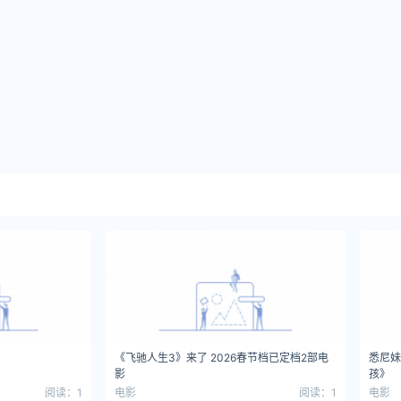
《飞驰人生3》来了 2026春节档已定档2部电
悉尼妹
影
孩》
阅读：1
电影
阅读：1
电影