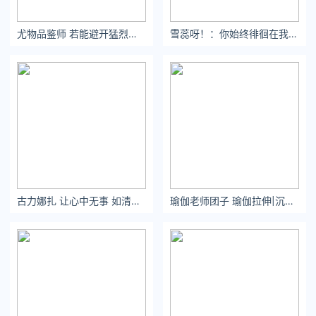
尤物品鉴师 若能避开猛烈的欢喜，自然也不会有悲痛的来袭。
雪蕊呀！：你始终徘徊在我的脑海。#氛围感 #男友视角
古力娜扎 让心中无事 如清水长流
瑜伽老师团子 瑜伽拉伸|沉下心来打个漂亮的回击 - 小红书