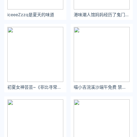
iceeeZzzq是夏天的味道
港味潮人馆妈妈经历了鬼门关才有了你 你却说人间不值得。
初夏女神芸芸~《非比寻常》你们还记得我是干嘛的吗？
喵小吉浣溪沙端午免费 禁止上头，保持清醒